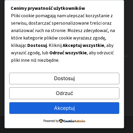
Oświetlenie
Cenimy prywatność użytkowników
Pliki cookie pomagają nam ulepszać korzystanie z
Smart home
serwisu, dostarczać spersonalizowane treści oraz
Porady
analizować ruch na stronie. Możesz zdecydować, na
które kategorie plików cookie wyrażasz zgodę,
klikając
Dostosuj
. Kliknij
Akceptuj wszystkie
, aby
Menu
wyrazić zgodę, lub
Odrzuć wszystkie
, aby odrzucić
pliki inne niż niezbędne.
O nas
Kontakt
Dostosuj
Mapa strony
Odrzuć
Polityka prywatności
Akceptuj
Powered by
© 2026 TargiHome-Design.pl