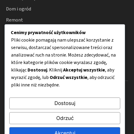
Dom i ogród
Remont
Oświetlenie
Cenimy prywatność użytkowników
Pliki cookie pomagają nam ulepszać korzystanie z
Smart home
serwisu, dostarczać spersonalizowane treści oraz
Porady
analizować ruch na stronie. Możesz zdecydować, na
które kategorie plików cookie wyrażasz zgodę,
klikając
Dostosuj
. Kliknij
Akceptuj wszystkie
, aby
Menu
wyrazić zgodę, lub
Odrzuć wszystkie
, aby odrzucić
pliki inne niż niezbędne.
O nas
Kontakt
Dostosuj
Mapa strony
Odrzuć
Polityka prywatności
Akceptuj