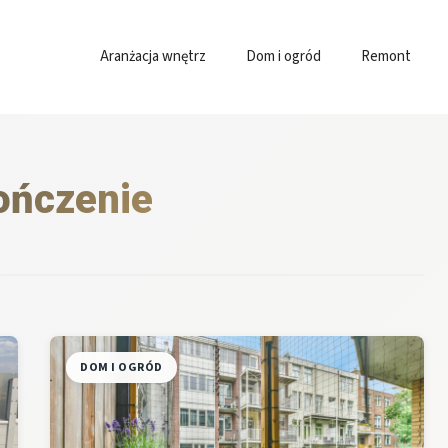
Aranżacja wnętrz
Dom i ogród
Remont
ończenie
DOM I OGRÓD