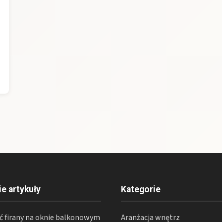
ie artykuły
Kategorie
ąć firany na oknie balkonowym
Aranżacja wnętrz