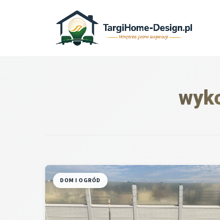
Przejdź
do
treści
wyk
DOM I OGRÓD