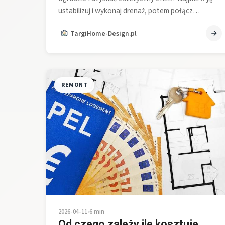
ustabilizuj i wykonaj drenaż, potem połącz…
TargiHome-Design.pl
REMONT
2026-04-11
•
6 min
Od czego zależy ile kosztuje