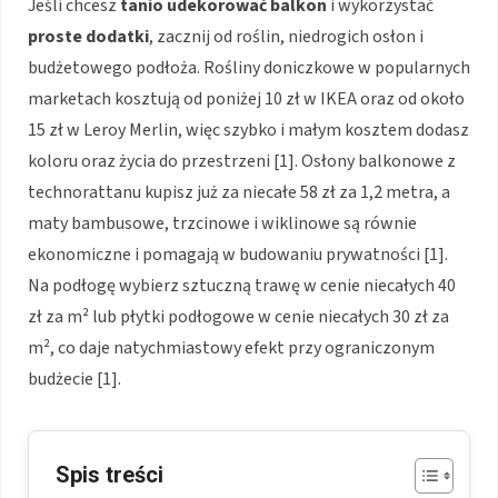
Jeśli chcesz
tanio udekorować balkon
i wykorzystać
proste dodatki
, zacznij od roślin, niedrogich osłon i
budżetowego podłoża. Rośliny doniczkowe w popularnych
marketach kosztują od poniżej 10 zł w IKEA oraz od około
15 zł w Leroy Merlin, więc szybko i małym kosztem dodasz
koloru oraz życia do przestrzeni [1]. Osłony balkonowe z
technorattanu kupisz już za niecałe 58 zł za 1,2 metra, a
maty bambusowe, trzcinowe i wiklinowe są równie
ekonomiczne i pomagają w budowaniu prywatności [1].
Na podłogę wybierz sztuczną trawę w cenie niecałych 40
zł za m² lub płytki podłogowe w cenie niecałych 30 zł za
m², co daje natychmiastowy efekt przy ograniczonym
budżecie [1].
Spis treści