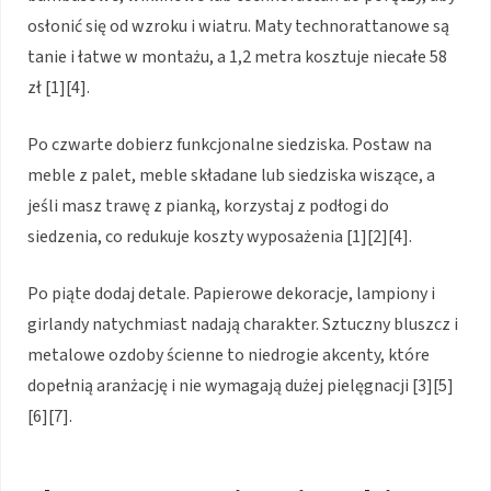
osłonić się od wzroku i wiatru. Maty technorattanowe są
tanie i łatwe w montażu, a 1,2 metra kosztuje niecałe 58
zł [1][4].
Po czwarte dobierz funkcjonalne siedziska. Postaw na
meble z palet, meble składane lub siedziska wiszące, a
jeśli masz trawę z pianką, korzystaj z podłogi do
siedzenia, co redukuje koszty wyposażenia [1][2][4].
Po piąte dodaj detale. Papierowe dekoracje, lampiony i
girlandy natychmiast nadają charakter. Sztuczny bluszcz i
metalowe ozdoby ścienne to niedrogie akcenty, które
dopełnią aranżację i nie wymagają dużej pielęgnacji [3][5]
[6][7].