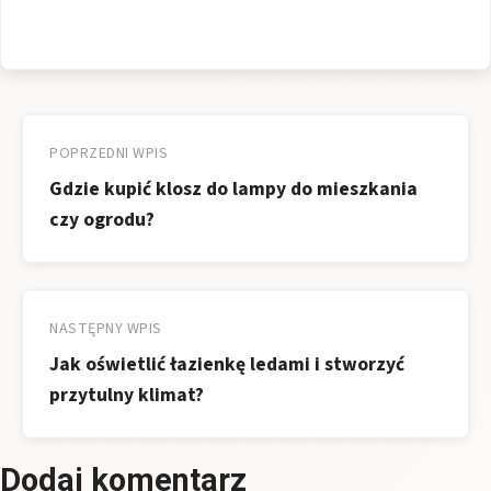
Nawigacja
wpisu
POPRZEDNI WPIS
Gdzie kupić klosz do lampy do mieszkania
czy ogrodu?
NASTĘPNY WPIS
Jak oświetlić łazienkę ledami i stworzyć
przytulny klimat?
Dodaj komentarz