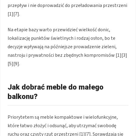
przepływ i nie doprowadzić do przeładowania przestrzeni
[1][7].
Na etapie bazy warto przewidzieć wielkość donic,
lokalizację punktów świetlnych i rodzaj osłon, bo te
decyzje wpływają na późniejsze prowadzenie zieleni,
nastroju i prywatności bez zbędnych kompromisów [1][3]
[5][9].
Jak dobrać meble do małego
balkonu?
Priorytetem są meble kompaktowe i wielofunkcyjne,
które łatwo złożyć i odsunąć, aby utrzymać swobodę
ruchu oraz czysty rzut przestrzeni [1][7]. Sprawdzają się