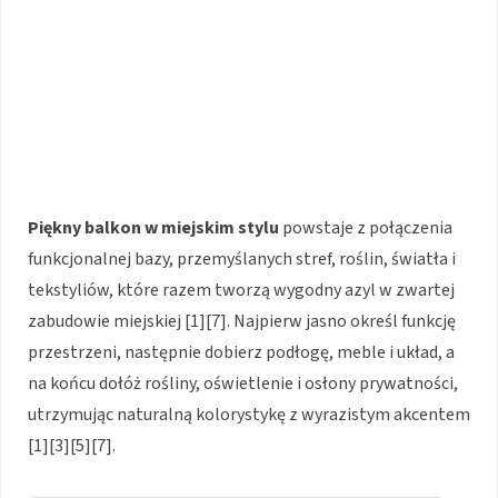
Piękny balkon w miejskim stylu
powstaje z połączenia
funkcjonalnej bazy, przemyślanych stref, roślin, światła i
tekstyliów, które razem tworzą wygodny azyl w zwartej
zabudowie miejskiej [1][7]. Najpierw jasno określ funkcję
przestrzeni, następnie dobierz podłogę, meble i układ, a
na końcu dołóż rośliny, oświetlenie i osłony prywatności,
utrzymując naturalną kolorystykę z wyrazistym akcentem
[1][3][5][7].