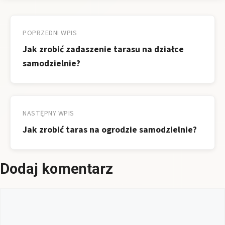
Nawigacja
wpisu
POPRZEDNI WPIS
Jak zrobić zadaszenie tarasu na działce
samodzielnie?
NASTĘPNY WPIS
Jak zrobić taras na ogrodzie samodzielnie?
Dodaj komentarz
Komentarz