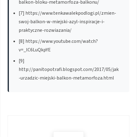
balkon-bloku-metamorfoza-balkonu/
[7] https://www.tenkawalekpodlogi.pl/zmien-
swoj-balkon-w-miejski-azyl-inspiracje-i-
praktyczne-rozwiazania/
[8] https://www.youtube.com/watch?
v=_lC6LuQkpYE
[9]
http://panitopotrafi.blogspot.com/2017/05/jak
-urzadzic-miejski-balkon-metamorfoza.html