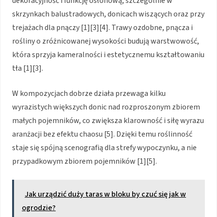
dekoracyjność i funkcję osłonową, szczególnie w
skrzynkach balustradowych, donicach wiszących oraz przy
trejażach dla pnączy [1][3][4]. Trawy ozdobne, pnącza i
rośliny o zróżnicowanej wysokości budują warstwowość,
która sprzyja kameralności i estetycznemu kształtowaniu
tła [1][3].
W kompozycjach dobrze działa przewaga kilku
wyrazistych większych donic nad rozproszonym zbiorem
małych pojemników, co zwiększa klarowność i siłę wyrazu
aranżacji bez efektu chaosu [5]. Dzięki temu roślinność
staje się spójną scenografią dla strefy wypoczynku, a nie
przypadkowym zbiorem pojemników [1][5].
Jak urządzić duży taras w bloku by czuć się jak w
ogrodzie?