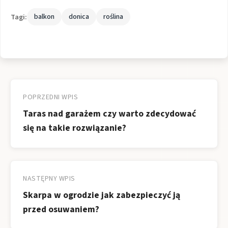
Tagi:
balkon
donica
roślina
Nawigacja
wpisu
POPRZEDNI WPIS
Taras nad garażem czy warto zdecydować
się na takie rozwiązanie?
NASTĘPNY WPIS
Skarpa w ogrodzie jak zabezpieczyć ją
przed osuwaniem?