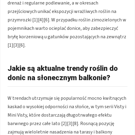
drenaż i regularne podlewanie, a w okresach
przejściowych unikać ekspozycji wrażliwych roślin na
przymrozki [1][4][6]. W przypadku roślin zimozielonych w
pojemnikach warto ocieplać donice, aby zabezpieczyć
bryłę korzeniową u gatunków pozostających na zewnątrz
[1][3][6].
Jakie są aktualne trendy roślin do
donic na słonecznym balkonie?
W trendach utrzymuje się popularność mocno kwitnących
kaskad o wysokiej odporności na słońce, w tym serii Visty i
Mini Visty, które dostarczają długotrwałego efektu
barwnego przez całe lato [2][3][8]. Rosnącą pozycję
zajmują wieloletnie nasadzenia na tarasy i balkony