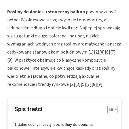
Rośliny do donic
na
słoneczny balkon
powinny znosić
pełne UV, okresową suszę i wysokie temperatury, a
jednocześnie długo i obficie kwitnąć. Najlepiej sprawdzają
się tu gatunki o dużej tolerancji na upał, niskich
wymaganiach wodnych oraz rośliny aromatyczne i pnącza
dedykowane stanowiskom południowym [1][2][4][6][7]
[9]. W praktyce obejmuje to klasyczne kompozycje
balkonowe, intensywnie kwitnące kaskady oraz rośliny
wieloletnie i jadalne, co potwierdzają aktualne
rekomendacje i trendy rynkowe [2][3][5][7][8][9].
Spis treści
Jakie cechy muszą mieć rośliny do donic na