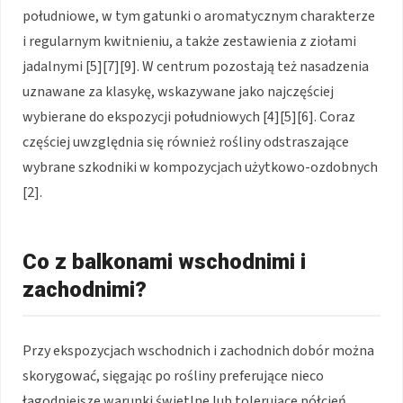
południowe, w tym gatunki o aromatycznym charakterze
i regularnym kwitnieniu, a także zestawienia z ziołami
jadalnymi [5][7][9]. W centrum pozostają też nasadzenia
uznawane za klasykę, wskazywane jako najczęściej
wybierane do ekspozycji południowych [4][5][6]. Coraz
częściej uwzględnia się również rośliny odstraszające
wybrane szkodniki w kompozycjach użytkowo-ozdobnych
[2].
Co z balkonami wschodnimi i
zachodnimi?
Przy ekspozycjach wschodnich i zachodnich dobór można
skorygować, sięgając po rośliny preferujące nieco
łagodniejsze warunki świetlne lub tolerujące półcień,