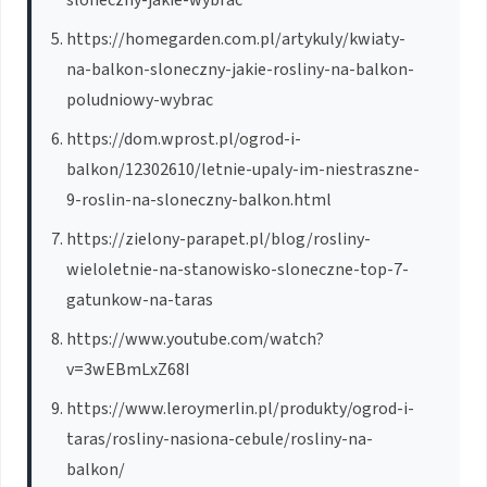
sloneczny-jakie-wybrac
https://homegarden.com.pl/artykuly/kwiaty-
na-balkon-sloneczny-jakie-rosliny-na-balkon-
poludniowy-wybrac
https://dom.wprost.pl/ogrod-i-
balkon/12302610/letnie-upaly-im-niestraszne-
9-roslin-na-sloneczny-balkon.html
https://zielony-parapet.pl/blog/rosliny-
wieloletnie-na-stanowisko-sloneczne-top-7-
gatunkow-na-taras
https://www.youtube.com/watch?
v=3wEBmLxZ68I
https://www.leroymerlin.pl/produkty/ogrod-i-
taras/rosliny-nasiona-cebule/rosliny-na-
balkon/