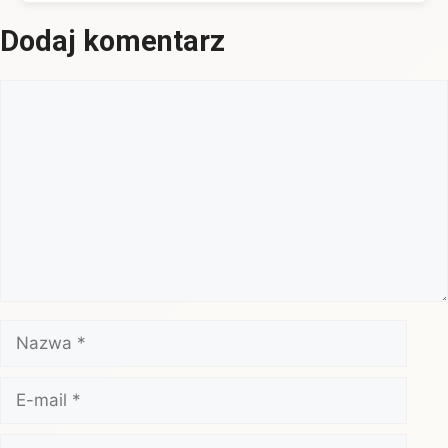
Dodaj komentarz
Komentarz
Nazwa
E-
mail
Witryna