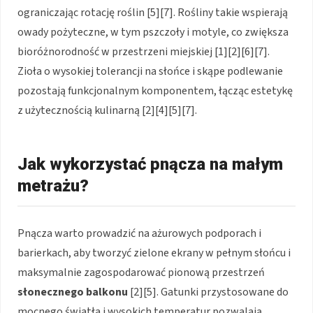
ograniczając rotację roślin [5][7]. Rośliny takie wspierają
owady pożyteczne, w tym pszczoły i motyle, co zwiększa
bioróżnorodność w przestrzeni miejskiej [1][2][6][7].
Zioła o wysokiej tolerancji na słońce i skąpe podlewanie
pozostają funkcjonalnym komponentem, łącząc estetykę
z użytecznością kulinarną [2][4][5][7].
Jak wykorzystać pnącza na małym
metrażu?
Pnącza warto prowadzić na ażurowych podporach i
barierkach, aby tworzyć zielone ekrany w pełnym słońcu i
maksymalnie zagospodarować pionową przestrzeń
słonecznego balkonu
[2][5]. Gatunki przystosowane do
mocnego światła i wysokich temperatur pozwalają