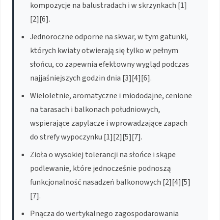
kompozycje na balustradach i w skrzynkach [1]
[2][6].
Jednoroczne odporne na skwar, w tym gatunki,
których kwiaty otwierają się tylko w pełnym
słońcu, co zapewnia efektowny wygląd podczas
najjaśniejszych godzin dnia [3][4][6].
Wieloletnie, aromatyczne i miododajne, cenione
na tarasach i balkonach południowych,
wspierające zapylacze i wprowadzające zapach
do strefy wypoczynku [1][2][5][7].
Zioła o wysokiej tolerancji na słońce i skąpe
podlewanie, które jednocześnie podnoszą
funkcjonalność nasadzeń balkonowych [2][4][5]
[7].
Pnącza do wertykalnego zagospodarowania