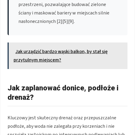
przestrzeni, pozwalające budować zielone
ściany i maskować bariery w miejscach silnie
nasłonecznionych [2][5][9].
Jak urządzić bardzo wąski balkon, by stał się
przytulnym miejscem?
Jak zaplanować donice, podłoże i
drenaż?
Kluczowy jest skuteczny drenaż oraz przepuszczalne
podłoże, aby woda nie zalegała przy korzeniach i nie
sprzyjała zastoiskom po intensywnych podlewaniach lub