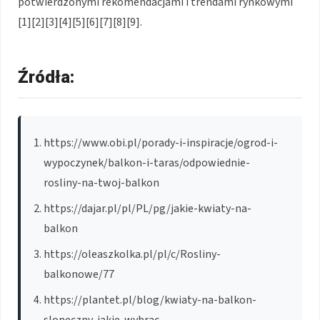
potwierdzonymi rekomendacjami i trendami rynkowymi
[1][2][3][4][5][6][7][8][9].
Źródła:
https://www.obi.pl/porady-i-inspiracje/ogrod-i-
wypoczynek/balkon-i-taras/odpowiednie-
rosliny-na-twoj-balkon
https://dajar.pl/pl/PL/pg/jakie-kwiaty-na-
balkon
https://oleaszkolka.pl/pl/c/Rosliny-
balkonowe/77
https://plantet.pl/blog/kwiaty-na-balkon-