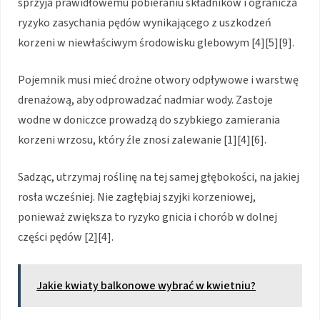
sprzyja prawidłowemu pobieraniu składników i ogranicza
ryzyko zasychania pędów wynikającego z uszkodzeń
korzeni w niewłaściwym środowisku glebowym [4][5][9].
Pojemnik musi mieć drożne otwory odpływowe i warstwę
drenażową, aby odprowadzać nadmiar wody. Zastoje
wodne w doniczce prowadzą do szybkiego zamierania
korzeni wrzosu, który źle znosi zalewanie [1][4][6].
Sadząc, utrzymaj roślinę na tej samej głębokości, na jakiej
rosła wcześniej. Nie zagłębiaj szyjki korzeniowej,
ponieważ zwiększa to ryzyko gnicia i chorób w dolnej
części pędów [2][4].
Jakie kwiaty balkonowe wybrać w kwietniu?