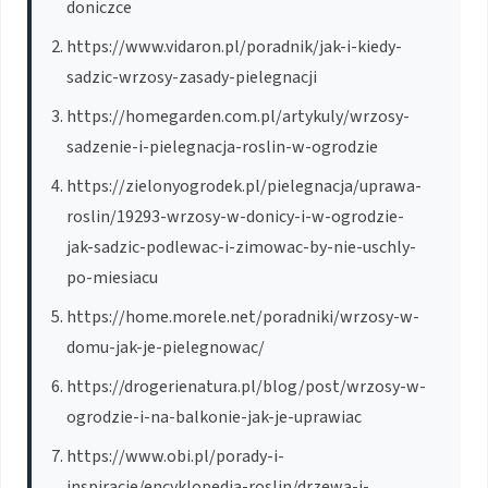
doniczce
https://www.vidaron.pl/poradnik/jak-i-kiedy-
sadzic-wrzosy-zasady-pielegnacji
https://homegarden.com.pl/artykuly/wrzosy-
sadzenie-i-pielegnacja-roslin-w-ogrodzie
https://zielonyogrodek.pl/pielegnacja/uprawa-
roslin/19293-wrzosy-w-donicy-i-w-ogrodzie-
jak-sadzic-podlewac-i-zimowac-by-nie-uschly-
po-miesiacu
https://home.morele.net/poradniki/wrzosy-w-
domu-jak-je-pielegnowac/
https://drogerienatura.pl/blog/post/wrzosy-w-
ogrodzie-i-na-balkonie-jak-je-uprawiac
https://www.obi.pl/porady-i-
inspiracje/encyklopedia-roslin/drzewa-i-