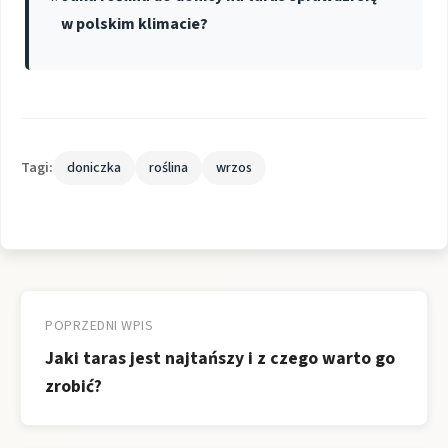
w polskim klimacie?
Tagi:
doniczka
roślina
wrzos
Nawigacja
wpisu
POPRZEDNI WPIS
Jaki taras jest najtańszy i z czego warto go
zrobić?