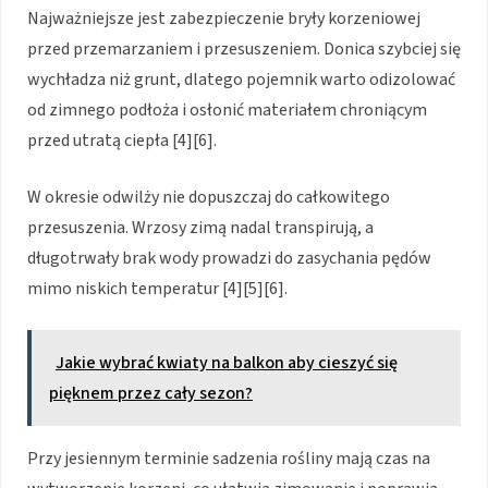
Najważniejsze jest zabezpieczenie bryły korzeniowej
przed przemarzaniem i przesuszeniem. Donica szybciej się
wychładza niż grunt, dlatego pojemnik warto odizolować
od zimnego podłoża i osłonić materiałem chroniącym
przed utratą ciepła [4][6].
W okresie odwilży nie dopuszczaj do całkowitego
przesuszenia. Wrzosy zimą nadal transpirują, a
długotrwały brak wody prowadzi do zasychania pędów
mimo niskich temperatur [4][5][6].
Jakie wybrać kwiaty na balkon aby cieszyć się
pięknem przez cały sezon?
Przy jesiennym terminie sadzenia rośliny mają czas na