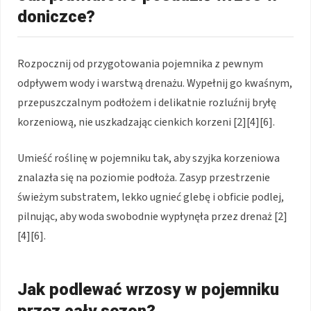
doniczce?
Rozpocznij od przygotowania pojemnika z pewnym
odpływem wody i warstwą drenażu. Wypełnij go kwaśnym,
przepuszczalnym podłożem i delikatnie rozluźnij bryłę
korzeniową, nie uszkadzając cienkich korzeni [2][4][6].
Umieść roślinę w pojemniku tak, aby szyjka korzeniowa
znalazła się na poziomie podłoża. Zasyp przestrzenie
świeżym substratem, lekko ugnieć glebę i obficie podlej,
pilnując, aby woda swobodnie wypłynęła przez drenaż [2]
[4][6].
Jak podlewać wrzosy w pojemniku
przez cały sezon?