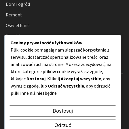
Dom i ogród
Remont
Oświetlenie
Smart home
Cenimy prywatność użytkowników
Porady
Pliki cookie pomagają nam ulepszać korzystanie z
serwisu, dostarczać spersonalizowane treści oraz
analizować ruch na stronie. Możesz zdecydować, na
Menu
które kategorie plików cookie wyrażasz zgodę,
klikając
Dostosuj
. Kliknij
Akceptuj wszystkie
, aby
O nas
wyrazić zgodę, lub
Odrzuć wszystkie
, aby odrzucić
pliki inne niż niezbędne.
Kontakt
Mapa strony
Dostosuj
Polityka prywatności
Odrzuć