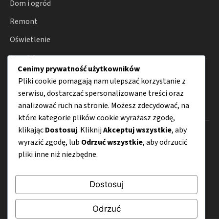
Dom i ogród
Remont
Oświetlenie
Smart home
Cenimy prywatność użytkowników
Porady
Pliki cookie pomagają nam ulepszać korzystanie z
serwisu, dostarczać spersonalizowane treści oraz
analizować ruch na stronie. Możesz zdecydować, na
Menu
które kategorie plików cookie wyrażasz zgodę,
klikając
Dostosuj
. Kliknij
Akceptuj wszystkie
, aby
O nas
wyrazić zgodę, lub
Odrzuć wszystkie
, aby odrzucić
pliki inne niż niezbędne.
Kontakt
Mapa strony
Dostosuj
Polityka prywatności
Odrzuć