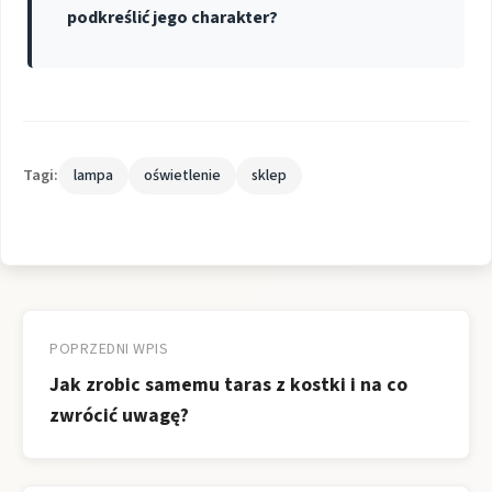
podkreślić jego charakter?
Tagi:
lampa
oświetlenie
sklep
Nawigacja
wpisu
POPRZEDNI WPIS
Jak zrobic samemu taras z kostki i na co
zwrócić uwagę?