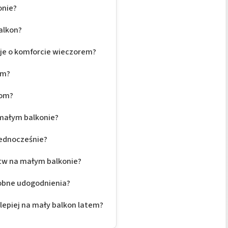
onie?
balkon?
je o komforcie wieczorem?
em?
iom?
małym balkonie?
jednocześnie?
stw na małym balkonie?
robne udogodnienia?
lepiej na mały balkon latem?