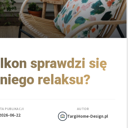
lkon sprawdzi się
tniego relaksu?
TA PUBLIKACJI
AUTOR
2026-06-22
TargiHome-Design.pl