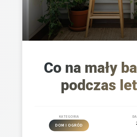
Co na mały ba
podczas le
KATEGORIA
DA
DOM I OGRÓD