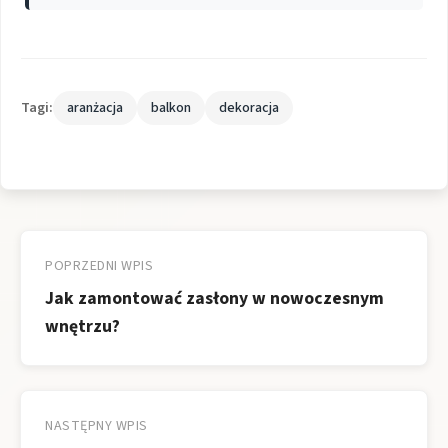
Tagi:
aranżacja
balkon
dekoracja
Nawigacja
wpisu
POPRZEDNI WPIS
Jak zamontować zasłony w nowoczesnym
wnętrzu?
NASTĘPNY WPIS