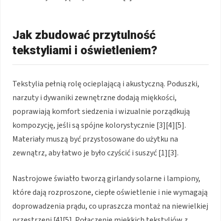
Jak zbudować przytulność
tekstyliami i oświetleniem?
Tekstylia pełnią rolę ocieplającą i akustyczną. Poduszki,
narzuty i dywaniki zewnętrzne dodają miękkości,
poprawiają komfort siedzenia i wizualnie porządkują
kompozycję, jeśli są spójne kolorystycznie [3][4][5].
Materiały muszą być przystosowane do użytku na
zewnątrz, aby łatwo je było czyścić i suszyć [1][3].
Nastrojowe światło tworzą girlandy solarne i lampiony,
które dają rozproszone, ciepłe oświetlenie i nie wymagają
doprowadzenia prądu, co upraszcza montaż na niewielkiej
przestrzeni [4][5]. Połączenie miękkich tekstyliów z