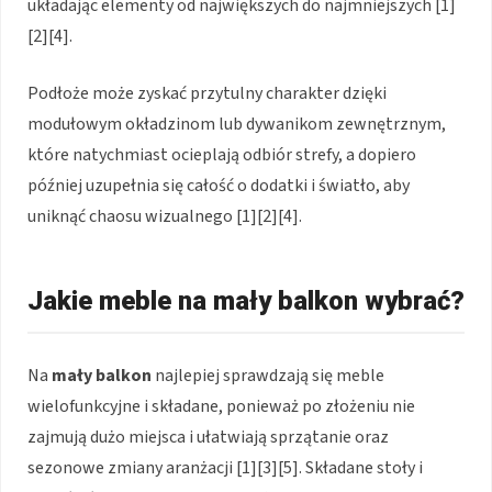
układając elementy od największych do najmniejszych [1]
[2][4].
Podłoże może zyskać przytulny charakter dzięki
modułowym okładzinom lub dywanikom zewnętrznym,
które natychmiast ocieplają odbiór strefy, a dopiero
później uzupełnia się całość o dodatki i światło, aby
uniknąć chaosu wizualnego [1][2][4].
Jakie meble na mały balkon wybrać?
Na
mały balkon
najlepiej sprawdzają się meble
wielofunkcyjne i składane, ponieważ po złożeniu nie
zajmują dużo miejsca i ułatwiają sprzątanie oraz
sezonowe zmiany aranżacji [1][3][5]. Składane stoły i