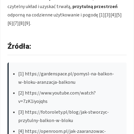
czytelny układ i uzyskać trwałą,
przytulną przestrzeń
odporną na codzienne użytkowanie i pogodę [1][3][4][5]
[6][7][8][9].
Źródła:
[1] https://gardenspace.pl/pomysl-na-balkon-
w-bloku-aranzacja-balkonu
[2] https://www.youtube.com/watch?
v=7zK1iyojqhs
[3] https://fotorolety.pl/blog/jak-stworzyc-
przytulny-balkon-w-bloku
[4] https://openroom.pl/jak-zaaranzowac-