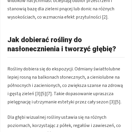
widoków natychmiast ocieplają odbiór przestrzeni i
stanowią bazę dla zieleni pnącej lub donic na różnych
wysokościach, co wzmacnia efekt przytulności [2].
Jak dobierać rośliny do
nasłonecznienia i tworzyć głębię?
Rośliny dobiera się do ekspozycji. Odmiany światłolubne
lepiej rosną na balkonach słonecznych, a cieniolubne na
północnych i zacienionych, co zwiększa szanse na zdrową
i gęstą zieleń [3][5][7]. Takie dopasowanie upraszcza
pielęgnację i utrzymanie estetyki przez cały sezon [3][5].
Dla głębi wizualnej rośliny ustawia się na różnych
poziomach, korzystając z półek, regałów i zawieszeń, co