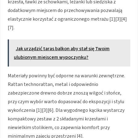
krzesła, ławki ze schowkami, leżanki lub siedziska z
dodatkowym miejscem do przechowywania pozwalają
elastycznie korzystać z ograniczonego metrażu [1][3][4]
[7].
Jak urządzić taras balkon aby stał się Twoim
ulubionym miejscem wypoczynku?
Materiały powinny być odporne na warunki zewnętrzne.
Rattan technorattan, metal i odpowiednio
zabezpieczone drewno dobrze znoszą wilgoć i słońce,
przy czym wybór warto dopasować do ekspozycji i stylu
wykończenia [1][3][6]. Dla wygodnego kącika wystarczy
kompaktowy zestaw z 2 składanymi krzesłami i
niewielkim stolikiem, co zapewnia komfort przy
minimalnym zajęciu przestrzeni [4].