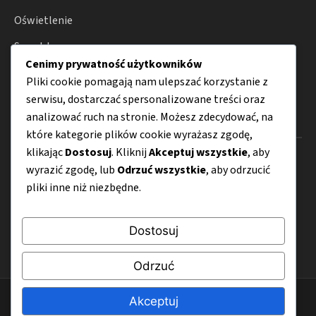
Oświetlenie
Smart home
Cenimy prywatność użytkowników
Porady
Pliki cookie pomagają nam ulepszać korzystanie z
serwisu, dostarczać spersonalizowane treści oraz
analizować ruch na stronie. Możesz zdecydować, na
Menu
które kategorie plików cookie wyrażasz zgodę,
klikając
Dostosuj
. Kliknij
Akceptuj wszystkie
, aby
O nas
wyrazić zgodę, lub
Odrzuć wszystkie
, aby odrzucić
Kontakt
pliki inne niż niezbędne.
Mapa strony
Dostosuj
Polityka prywatności
Odrzuć
© 2026 TargiHome-Design.pl
Akceptuj