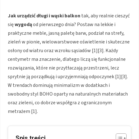
Jak urządzić
długi i wąski balkon
tak, aby realnie cieszyć
się
wygodą
od pierwszego dnia? Postaw na lekkie i
praktyczne meble, jasną paletę barw, podział na strefy,
zieleń w pionie, wielowarstwowe oświetlenie i skuteczne
osłony od wiatru oraz wzroku sąsiadów [1][3]. Każdy
centymetr ma znaczenie, dlatego liczą się funkcjonalne
rozwiązania, które nie przytłaczają przestrzeni, lecz
sprytnie ją porządkują i uprzyjemniają odpoczynek [1][3].
W trendach dominują minimalizm w dodatkach i
swobodny styl BOHO oparty na naturalnych materiałach
oraz zieleni, co dobrze współgra z ograniczonym
metrażem [1].
Spis treści