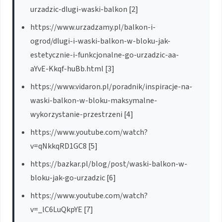
urzadzic-dlugi-waski-balkon [2]
https://www.urzadzamy.pl/balkon-i-
ogrod/dlugi-i-waski-balkon-w-bloku-jak-
estetycznie-i-funkcjonalne-go-urzadzic-aa-
aYvE-Kkqf-huBb.html [3]
https://www.vidaron.pl/poradnik/inspiracje-na-
waski-balkon-w-bloku-maksymalne-
wykorzystanie-przestrzeni [4]
https://www.youtube.com/watch?
v=qNkkqRD1GC8 [5]
https://bazkar.pl/blog/post/waski-balkon-w-
bloku-jak-go-urzadzic [6]
https://www.youtube.com/watch?
v=_lC6LuQkpYE [7]