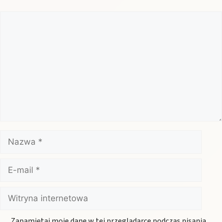
Komentarz
Nazwa
E-
mail
Witryna
internetowa
Zapamiętaj moje dane w tej przeglądarce podczas pisania