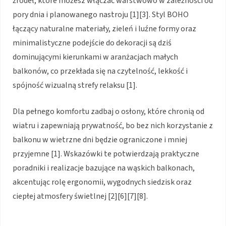
źródeł, które możesz włączać warstwowo w zależności od
pory dnia i planowanego nastroju [1][3]. Styl BOHO
łączący naturalne materiały, zieleń i luźne formy oraz
minimalistyczne podejście do dekoracji są dziś
dominującymi kierunkami w aranżacjach małych
balkonów, co przekłada się na czytelność, lekkość i
spójność wizualną strefy relaksu [1].
Dla pełnego komfortu zadbaj o osłony, które chronią od
wiatru i zapewniają prywatność, bo bez nich korzystanie z
balkonu w wietrzne dni będzie ograniczone i mniej
przyjemne [1]. Wskazówki te potwierdzają praktyczne
poradniki i realizacje bazujące na wąskich balkonach,
akcentując rolę ergonomii, wygodnych siedzisk oraz
ciepłej atmosfery świetlnej [2][6][7][8].