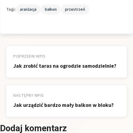
Tagi:
aranżacja
balkon
przestrzeń
Nawigacja
wpisu
POPRZEDNI WPIS
Jak zrobić taras na ogrodzie samodzielnie?
NASTĘPNY WPIS
Jak urządzić bardzo mały balkon w bloku?
Dodaj komentarz