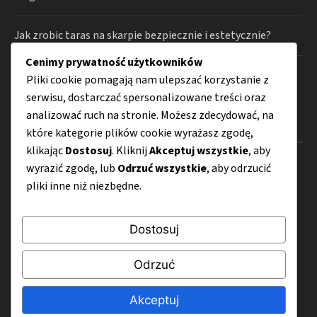
Jak zrobic taras na skarpie bezpiecznie i estetycznie?
Cenimy prywatność użytkowników
Gdzie kupić rośliny na balkon w mieście?
Pliki cookie pomagają nam ulepszać korzystanie z
serwisu, dostarczać spersonalizowane treści oraz
analizować ruch na stronie. Możesz zdecydować, na
Kategorie
które kategorie plików cookie wyrażasz zgodę,
klikając
Dostosuj
. Kliknij
Akceptuj wszystkie
, aby
Aranżacja wnętrz
wyrazić zgodę, lub
Odrzuć wszystkie
, aby odrzucić
pliki inne niż niezbędne.
Dom i ogród
Remont
Dostosuj
Oświetlenie
Odrzuć
Smart home
Porady
Akceptuj