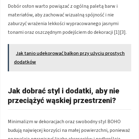
Dobór osłon warto powiązać z ogólną paletą barw i
materiałów, aby zachować wizualną spójność i nie
zaburzyć wrażenia lekkości wypracowanego jasnymi
tonami oraz oszczędnym podejściem do dekoracji [1][3].
Jak tanio udekorować balkon przy użyciu prostych
dodatków
Jak dobrać styl i dodatki, aby nie
przeciążyć wąskiej przestrzeni?
Minimalizm w dekoracjach oraz swobodny styl BOHO
budują najwięcej korzyści na małej powierzchni, ponieważ
pozwalają ograniczyć liczbę akcesoriów i podkreślają