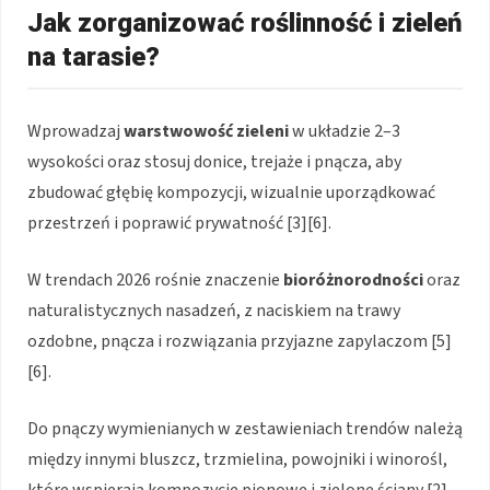
Jak zorganizować roślinność i zieleń
na tarasie?
Wprowadzaj
warstwowość zieleni
w układzie 2–3
wysokości oraz stosuj donice, trejaże i pnącza, aby
zbudować głębię kompozycji, wizualnie uporządkować
przestrzeń i poprawić prywatność [3][6].
W trendach 2026 rośnie znaczenie
bioróżnorodności
oraz
naturalistycznych nasadzeń, z naciskiem na trawy
ozdobne, pnącza i rozwiązania przyjazne zapylaczom [5]
[6].
Do pnączy wymienianych w zestawieniach trendów należą
między innymi bluszcz, trzmielina, powojniki i winorośl,
które wspierają kompozycje pionowe i zielone ściany [2].