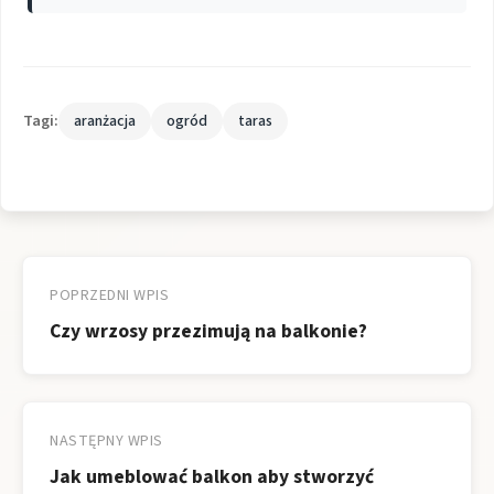
Tagi:
aranżacja
ogród
taras
Nawigacja
wpisu
POPRZEDNI WPIS
Czy wrzosy przezimują na balkonie?
NASTĘPNY WPIS
Jak umeblować balkon aby stworzyć