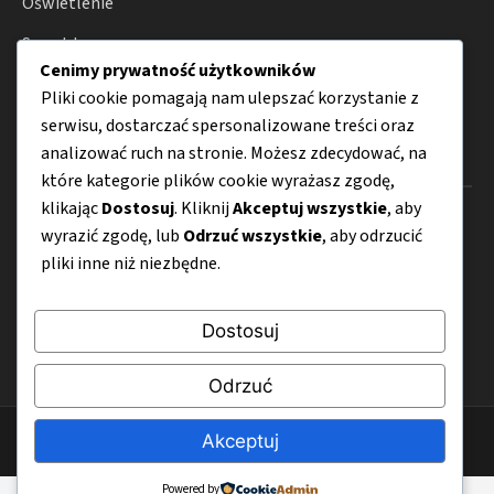
Oświetlenie
Smart home
Cenimy prywatność użytkowników
Porady
Pliki cookie pomagają nam ulepszać korzystanie z
serwisu, dostarczać spersonalizowane treści oraz
analizować ruch na stronie. Możesz zdecydować, na
Menu
które kategorie plików cookie wyrażasz zgodę,
klikając
Dostosuj
. Kliknij
Akceptuj wszystkie
, aby
O nas
wyrazić zgodę, lub
Odrzuć wszystkie
, aby odrzucić
Kontakt
pliki inne niż niezbędne.
Mapa strony
Dostosuj
Polityka prywatności
Odrzuć
© 2026 TargiHome-Design.pl
Akceptuj
Powered by