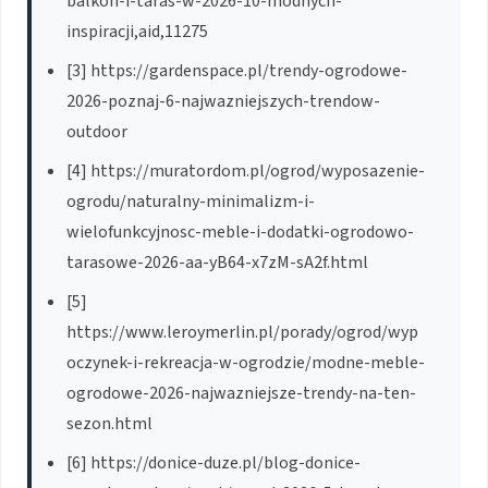
balkon-i-taras-w-2026-10-modnych-
inspiracji,aid,11275
[3] https://gardenspace.pl/trendy-ogrodowe-
2026-poznaj-6-najwazniejszych-trendow-
outdoor
[4] https://muratordom.pl/ogrod/wyposazenie-
ogrodu/naturalny-minimalizm-i-
wielofunkcyjnosc-meble-i-dodatki-ogrodowo-
tarasowe-2026-aa-yB64-x7zM-sA2f.html
[5]
https://www.leroymerlin.pl/porady/ogrod/wyp
oczynek-i-rekreacja-w-ogrodzie/modne-meble-
ogrodowe-2026-najwazniejsze-trendy-na-ten-
sezon.html
[6] https://donice-duze.pl/blog-donice-