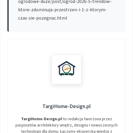
ogrodowe-duze/post/ogrod-2026-5-trendow-
ktore-zdominuja-przestrzen-i-1-z-ktorym-
czas-sie-pozegnac.html
TargiHome-Design.pl
TargiHome-Design.pl
to redakcja tworzona przez
pasjonatów architektury wnętrz, designu i nowoczesnych
technologii dla domu. Łączymy ekspercką wiedzę z