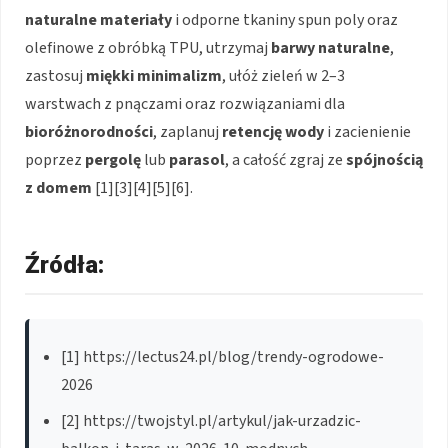
naturalne materiały
i odporne tkaniny spun poly oraz
olefinowe z obróbką TPU, utrzymaj
barwy naturalne
,
zastosuj
miękki minimalizm
, ułóż zieleń w 2–3
warstwach z pnączami oraz rozwiązaniami dla
bioróżnorodności
, zaplanuj
retencję wody
i zacienienie
poprzez
pergolę
lub
parasol
, a całość zgraj ze
spójnością
z domem
[1][3][4][5][6].
Źródła:
[1] https://lectus24.pl/blog/trendy-ogrodowe-
2026
[2] https://twojstyl.pl/artykul/jak-urzadzic-