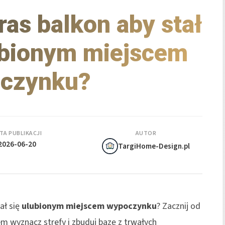
ras balkon aby stał
ubionym miejscem
czynku?
TA PUBLIKACJI
AUTOR
2026-06-20
TargiHome-Design.pl
ał się
ulubionym miejscem wypoczynku
? Zacznij od
tem wyznacz strefy i zbuduj bazę z trwałych