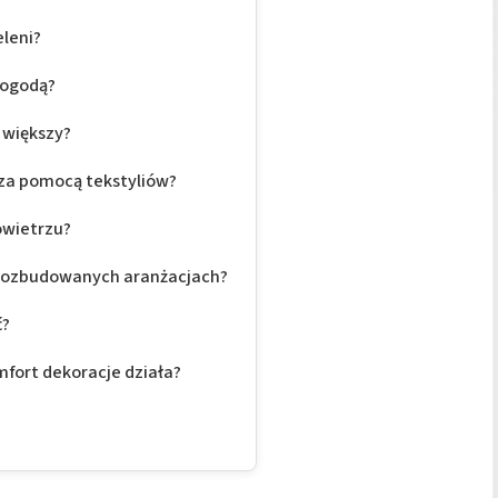
eleni?
pogodą?
 większy?
za pomocą tekstyliów?
owietrzu?
 rozbudowanych aranżacjach?
ć?
fort dekoracje działa?