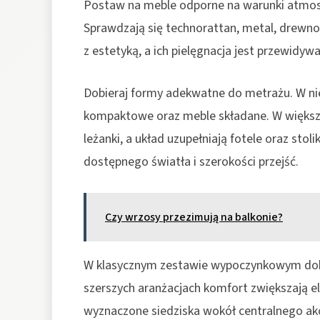
Postaw na meble odporne na warunki atmosf
Sprawdzają się technorattan, metal, drewno
z estetyką, a ich pielęgnacja jest przewidywa
Dobieraj formy adekwatne do metrażu. W niew
kompaktowe oraz meble składane. W większy
leżanki, a układ uzupełniają fotele oraz sto
dostępnego światła i szerokości przejść.
Czy wrzosy przezimują na balkonie?
W klasycznym zestawie wypoczynkowym dobrz
szerszych aranżacjach komfort zwiększają 
wyznaczone siedziska wokół centralnego ak