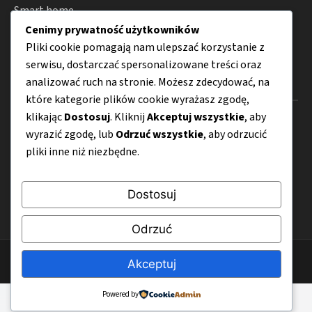
Smart home
Cenimy prywatność użytkowników
Porady
Pliki cookie pomagają nam ulepszać korzystanie z
serwisu, dostarczać spersonalizowane treści oraz
analizować ruch na stronie. Możesz zdecydować, na
Menu
które kategorie plików cookie wyrażasz zgodę,
klikając
Dostosuj
. Kliknij
Akceptuj wszystkie
, aby
O nas
wyrazić zgodę, lub
Odrzuć wszystkie
, aby odrzucić
Kontakt
pliki inne niż niezbędne.
Mapa strony
Dostosuj
Polityka prywatności
Odrzuć
© 2026 TargiHome-Design.pl
Akceptuj
Powered by