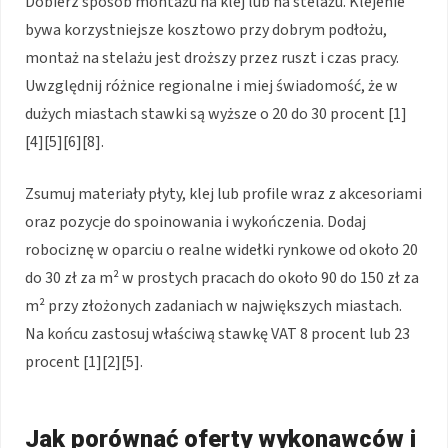
Dobierz sposób montażu na klej lub na stelażu. Klejenie
bywa korzystniejsze kosztowo przy dobrym podłożu,
montaż na stelażu jest droższy przez ruszt i czas pracy.
Uwzględnij różnice regionalne i miej świadomość, że w
dużych miastach stawki są wyższe o 20 do 30 procent [1]
[4][5][6][8].
Zsumuj materiały płyty, klej lub profile wraz z akcesoriami
oraz pozycje do spoinowania i wykończenia. Dodaj
robociznę w oparciu o realne widełki rynkowe od około 20
do 30 zł za m² w prostych pracach do około 90 do 150 zł za
m² przy złożonych zadaniach w największych miastach.
Na końcu zastosuj właściwą stawkę VAT 8 procent lub 23
procent [1][2][5].
Jak porównać oferty wykonawców i