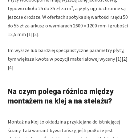
Płyty wodoodporne mają wyższą cenę jednostkową,
typowo około 25 do 35 zł za m², a płyty ogniochronne są
jeszcze droższe. W ofertach spotyka się wartości rzędu 50
do 55 zł za arkusz o wymiarach 2600 × 1200 mm i grubości
12,5 mm [1][2].
Im wyższe lub bardziej specjalistyczne parametry płyty,
tym większa kwota w pozycji materiałowej wyceny [1][2]
[4].
Na czym polega różnica między
montażem na klej a na stelażu?
Montaż na klej to okładzina przyklejana do istniejącej
ściany. Taki wariant bywa tańszy, jeśli podłoże jest