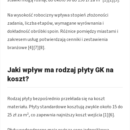
stawki mogą rosnąć do około 90 do 150 zł za m² [1][2][5].
Na wysokość robocizny wpływa stopień złożoności
zadania, liczba etapów, wymagane wyrównania i
dokładność obróbki spoin. Różnice pomiędzy miastami i
zakresem usług potwierdzają cenniki i zestawienia
branżowe [4][7][8].
Jaki wpływ ma rodzaj płyty GK na
koszt?
Rodzaj płyty bezpośrednio przekłada się na koszt
materiału. Płyty standardowe kosztują zwykle około 15 do
25 zł za m², co zapewnia najniższy koszt wejścia [1][6].