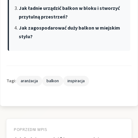
Jak ładnie urządzić balkon w bloku i stworzyć
przytulną przestrzeń?
Jak zagospodarować duży balkon w miejskim
stylu?
Tagi:
aranżacja
balkon
inspiracja
Nawigacja
wpisu
POPRZEDNI WPIS