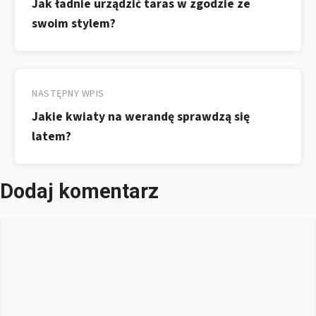
Jak ładnie urządzić taras w zgodzie ze
swoim stylem?
NASTĘPNY WPIS
Jakie kwiaty na werandę sprawdzą się
latem?
Dodaj komentarz
Komentarz