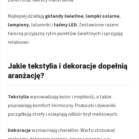
Najlepiej działają
girlandy świetlne
,
lampki solarne
,
lampiony
, latarenki i
taśmy LED
. Zestawione razem
tworzą przyjazny rytm punktów świetlnych i sprzyjają
relaksowi.
Jakie tekstylia i dekoracje dopełnią
aranżację?
Tekstylia
wprowadzają kolor i miękkość, a także
poprawiają komfort termiczny. Poduszki i dywaniki
porządkują strefy i ocieplają odbiór brył meblowych.
Dekoracje
wzmacniają charakter. Warto stosować
makramy, dekoracje ścienne, kosze i wazony, a w