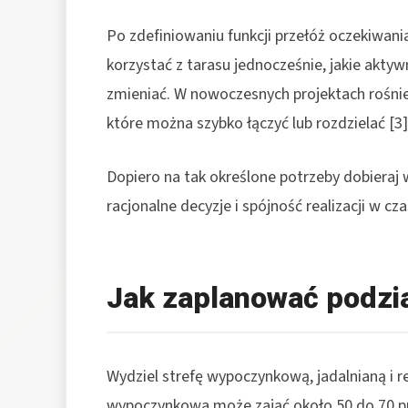
Po zdefiniowaniu funkcji przełóż oczekiwan
korzystać z tarasu jednocześnie, jakie aktyw
zmieniać. W nowoczesnych projektach rośni
które można szybko łączyć lub rozdzielać [3]
Dopiero na tak określone potrzeby dobieraj
racjonalne decyzje i spójność realizacji w czas
Jak zaplanować podzia
Wydziel strefę wypoczynkową, jadalnianą i r
wypoczynkowa może zająć około 50 do 70 pro