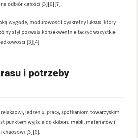
a odbiór całości [3][6][7].
oką wygodę, modułowość i dyskretny luksus, który
Spójny styl pozwala konsekwentnie łączyć wszystkie
padkowości [3][4].
arasu i potrzeby
 relaksowi, jedzeniu, pracy, spotkaniom towarzyskim
jest punktem wyjścia do doboru mebli, materiałów i
i chaosowi [3][6].