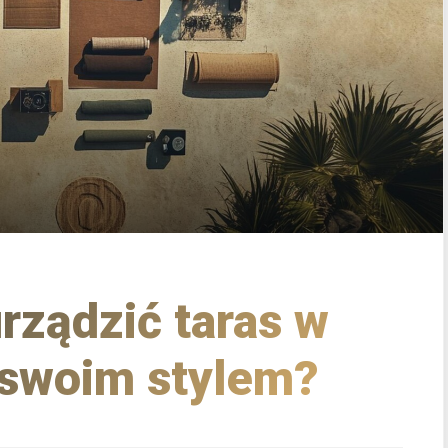
urządzić taras w
 swoim stylem?