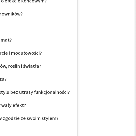
je o efekcie końcowym?
domowników?
limat?
orcie i modułowości?
w, roślin i światła?
za?
ylu bez utraty funkcjonalności?
rwały efekt?
 w zgodzie ze swoim stylem?