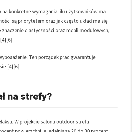
ia na konkretne wymagania: ilu użytkowników ma
ności są priorytetem oraz jak często układ ma się
e znaczenie elastyczności oraz mebli modułowych,
[4][6].
 wyposażenie. Ten porządek prac gwarantuje
ie [4][6].
ł na strefy?
elaksu. W projekcie salonu outdoor strefa
cent powierzchni, a jadalniana 20 do 30 procent.